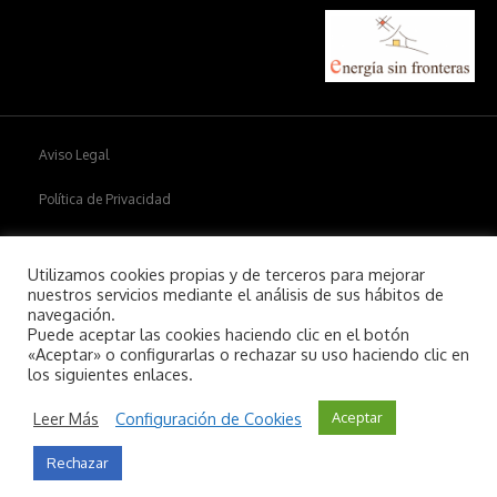
Aviso Legal
Política de Privacidad
Política de cookies
Utilizamos cookies propias y de terceros para mejorar
nuestros servicios mediante el análisis de sus hábitos de
navegación.
Puede aceptar las cookies haciendo clic en el botón
Copyright © 2026
Aiim
.
«Aceptar» o configurarlas o rechazar su uso haciendo clic en
los siguientes enlaces.
Leer Más
Configuración de Cookies
Aceptar
Rechazar