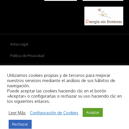
Aviso Legal
Política de Privacidad
Política de cookies
Utilizamos cookies propias y de terceros para mejorar
nuestros servicios mediante el análisis de sus hábitos de
navegación.
Puede aceptar las cookies haciendo clic en el botón
Copyright © 2026
Aiim
.
«Aceptar» o configurarlas o rechazar su uso haciendo clic en
los siguientes enlaces.
Leer Más
Configuración de Cookies
Aceptar
Rechazar