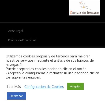
Aviso Legal
Política de Privacidad
Política de cookies
Utilizamos cookies propias y de terceros para mejorar
nuestros servicios mediante el análisis de sus hábitos de
navegación.
Puede aceptar las cookies haciendo clic en el botón
Copyright © 2026
Aiim
.
«Aceptar» o configurarlas o rechazar su uso haciendo clic en
los siguientes enlaces.
Leer Más
Configuración de Cookies
Aceptar
Rechazar