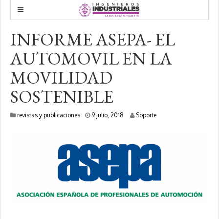
INFORME ASEPA- EL
AUTOMOVIL EN LA
MOVILIDAD
SOSTENIBLE
1
revistas y publicaciones
9 julio, 2018
Soporte
0
e
n
e
r
o
,
2
0
2
0