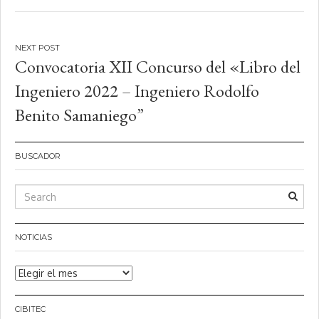
Navegación
de
Convocatoria XII Concurso del «Libro del
entradas
Ingeniero 2022 – Ingeniero Rodolfo
Benito Samaniego”
BUSCADOR
NOTICIAS
Noticias
CIBITEC