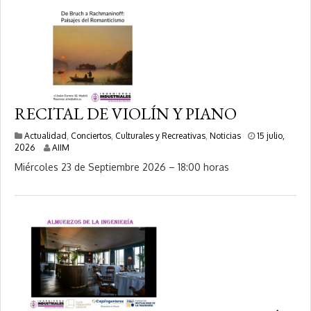
6
RECITAL DE VIOLÍN Y PIANO
Actualidad
,
Conciertos
,
Culturales y Recreativas
,
Noticias
15 julio,
1
2026
AIIM
5
Miércoles 23 de Septiembre 2026 – 18:00 horas
j
u
l
i
o
,
2
0
2
6