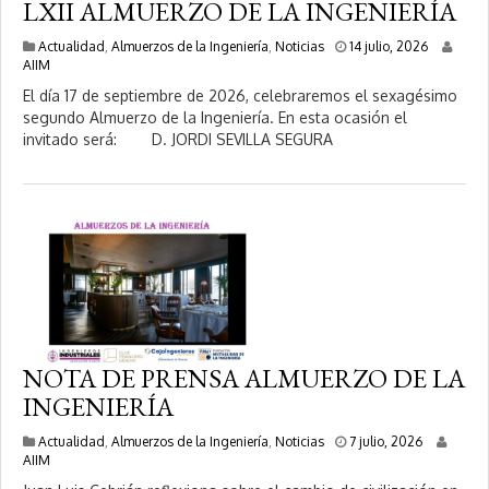
LXII ALMUERZO DE LA INGENIERÍA
1
Actualidad
,
Almuerzos de la Ingeniería
,
Noticias
14 julio, 2026
4
AIIM
j
El día 17 de septiembre de 2026, celebraremos el sexagésimo
u
segundo Almuerzo de la Ingeniería. En esta ocasión el
l
invitado será: D. JORDI SEVILLA SEGURA
i
o
,
2
0
2
6
NOTA DE PRENSA ALMUERZO DE LA
INGENIERÍA
7
Actualidad
,
Almuerzos de la Ingeniería
,
Noticias
7 julio, 2026
j
AIIM
u