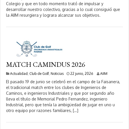
i
Colegio y que en todo momento trató de impulsar y
o
desarrollar nuestro colectivo, gracias a lo cual consiguió que
,
la AIIM resurgiera y lograra alcanzar sus objetivos.
2
0
2
6
MATCH CAMINDUS 2026
2
Actualidad
,
Club de Golf
,
Noticias
22 junio, 2026
AIIM
2
El pasado 19 de junio se celebró en el campo de la Faisanera,
j
el tradicional match entre los clubes de Ingenieros de
u
Caminos, e ingenieros Industriales y que por segundo año
n
i
lleva el título de Memorial Pedro Fernandez, ingeniero
o
Industrial, pero que tenía la ambigüedad de jugar en uno u
,
otro equipo por razones familiares, […]
2
0
2
6