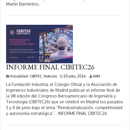
Martín Barrientos.
l
i
o
,
2
0
2
6
INFORME FINAL CIBITEC26
2
Actualidad
,
CIBITEC
,
Noticias
20 julio, 2026
AIIM
0
La Fundación Industria, el Colegio Oficial y la Asociación de
j
Ingenieros Industriales de Madrid publican el informe final de
u
la VIII edición del Congreso Iberoamericano de Ingeniería y
l
i
Tecnología (CIBITEC26) que se celebró en Madrid los pasados
o
3 y 4 de junio bajo el lema “Reindustrialización, competitividad
,
y autonomía estratégica”. INFORME FINAL CIBITEC26
2
0
2