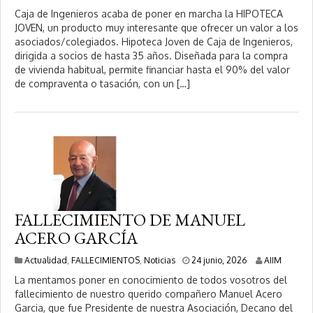
5
Caja de Ingenieros acaba de poner en marcha la HIPOTECA
j
JOVEN, un producto muy interesante que ofrecer un valor a los
u
asociados/colegiados. Hipoteca Joven de Caja de Ingenieros,
n
i
dirigida a socios de hasta 35 años. Diseñada para la compra
o
de vivienda habitual, permite financiar hasta el 90% del valor
,
de compraventa o tasación, con un […]
2
0
2
6
FALLECIMIENTO DE MANUEL
ACERO GARCÍA
2
Actualidad
,
FALLECIMIENTOS
,
Noticias
24 junio, 2026
AIIM
4
La mentamos poner en conocimiento de todos vosotros del
j
fallecimiento de nuestro querido compañero Manuel Acero
u
Garcia, que fue Presidente de nuestra Asociación, Decano del
n