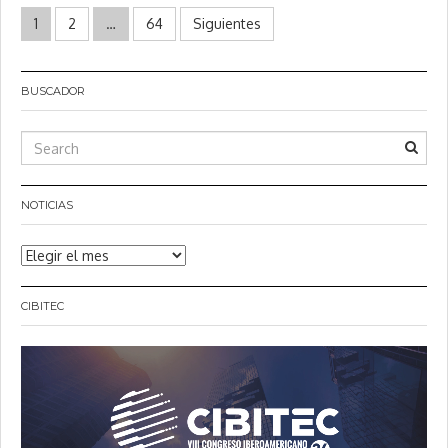
Paginación
1
2
…
64
Siguientes
de
entradas
BUSCADOR
NOTICIAS
Noticias
CIBITEC