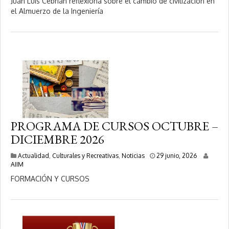
Juan Luis Cebrián reflexiona sobre el cambio de civilización en
l
el Almuerzo de la Ingeniería
i
o
,
2
0
2
6
PROGRAMA DE CURSOS OCTUBRE –
DICIEMBRE 2026
2
Actualidad
,
Culturales y Recreativas
,
Noticias
29 junio, 2026
0
AIIM
j
FORMACIÓN Y CURSOS
u
l
i
o
,
2