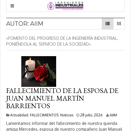
AUTOR:
AIIM
«FOMENTO DEL PROGRESO DE LA INGENIERÍA INDUSTRIAL,
PONIÉNDOLA AL SERVICIO DE LA SOCIEDAD»
FALLECIMIENTO DE LA ESPOSA DE
JUAN MANUEL MARTÍN
BARRIENTOS
2
Actualidad
,
FALLECIMIENTOS
,
Noticias
28 julio, 2026
AIIM
8
Lamentamos informar del fallecimiento de nuestra querida
j
amiga Mercedes, esposa de nuestro compañero Juan Manuel
u