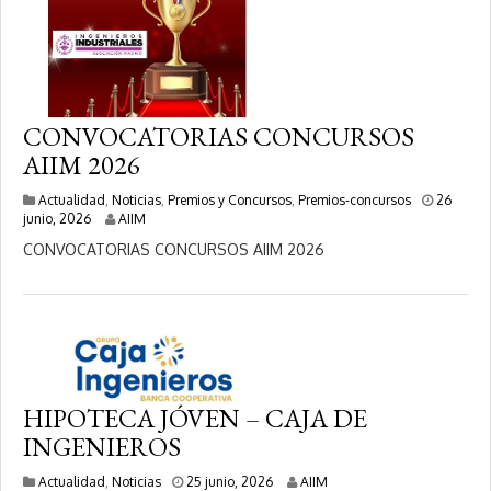
0
2
6
CONVOCATORIAS CONCURSOS
AIIM 2026
Actualidad
,
Noticias
,
Premios y Concursos
,
Premios-concursos
26
3
junio, 2026
AIIM
0
CONVOCATORIAS CONCURSOS AIIM 2026
j
u
n
i
o
,
2
0
2
HIPOTECA JÓVEN – CAJA DE
6
INGENIEROS
2
Actualidad
,
Noticias
25 junio, 2026
AIIM