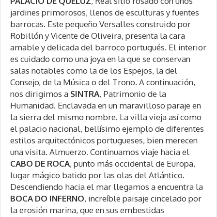
PALACIO DE QUELUZ
, Real sitio rosado con unos
jardines primorosos, llenos de esculturas y fuentes
barrocas. Este pequeño Versalles construido por
Robillón y Vicente de Oliveira, presenta la cara
amable y delicada del barroco portugués. El interior
es cuidado como una joya en la que se conservan
salas notables como la de los Espejos, la del
Consejo, de la Música o del Trono. A continuación,
nos dirigimos a
SINTRA
, Patrimonio de la
Humanidad. Enclavada en un maravilloso paraje en
la sierra del mismo nombre. La villa vieja así como
el palacio nacional, bellísimo ejemplo de diferentes
estilos arquitectónicos portugueses, bien merecen
una visita. Almuerzo. Continuamos viaje hacia el
CABO DE ROCA
, punto más occidental de Europa,
lugar mágico batido por las olas del Atlántico.
Descendiendo hacia el mar llegamos a encuentra la
BOCA DO INFERNO
, increíble paisaje cincelado por
la erosión marina, que en sus embestidas