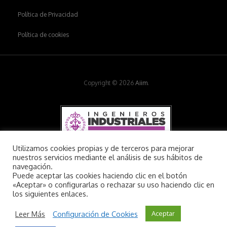
Política de Privacidad
Política de cookies
Copyright © 2026
Aiim
.
Utilizamos cookies propias y de terceros para mejorar
nuestros servicios mediante el análisis de sus hábitos de
navegación.
Puede aceptar las cookies haciendo clic en el botón
«Aceptar» o configurarlas o rechazar su uso haciendo clic en
los siguientes enlaces.
Leer Más
Configuración de Cookies
Aceptar