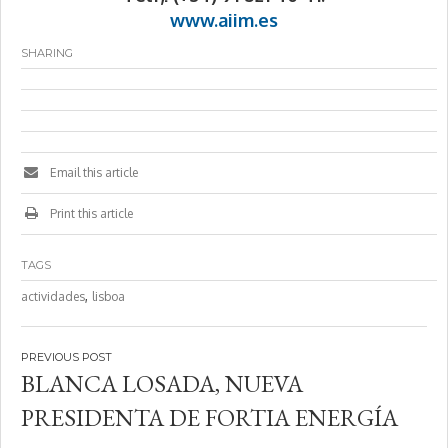
www.aiim.es
SHARING
Email this article
Print this article
TAGS
,
actividades
lisboa
Navegación
BLANCA LOSADA, NUEVA
de
PRESIDENTA DE FORTIA ENERGÍA
entradas