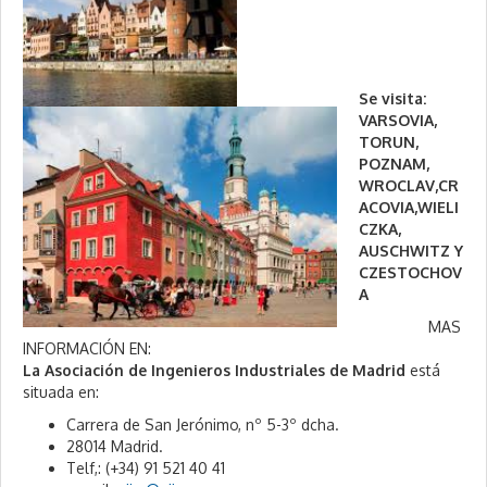
Se visita:
VARSOVIA,
TORUN,
POZNAM,
WROCLAV,CR
ACOVIA,WIELI
CZKA,
AUSCHWITZ Y
CZESTOCHOV
A
MAS
INFORMACIÓN EN:
La Asociación de Ingenieros Industriales de Madrid
está
situada en:
Carrera de San Jerónimo, nº 5-3º dcha.
28014 Madrid.
Telf,: (+34) 91 521 40 41