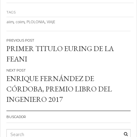
TAGS
,
,
,
aiim
coiim
PLOLONIA
VIAJE
Navegación
PRIMER TITULO EURING DE LA
de
FEANI
entradas
ENRIQUE FERNÁNDEZ DE
CÓRDOBA, PREMIO LIBRO DEL
INGENIERO 2017
BUSCADOR