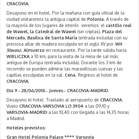
CRACOVIA.
Desayuno en el hotel. Por la mañana con guía oficial de la
ciudad visitaremos la antigua capital de
Polonia
. A través de
la mayoría de los lugares de interés veremos: el
castillo real
de Wawel, la Catedral de Wawel
(sin criptas),
Plaza del
Mercado, Basílica de Santa María
(entrada incluida) con su
preciosa altar de madera esculpida en el siglo XV por
Wit
Stwosz
.
Almuerzo
en restaurante. Por la tarde salida hacia
WIELICZKA
a 10 km, para la visita de la mina de sal más
antigua de Europa (entrada incluida). Durante los 3 km de
recorrido se pueden admirar las maravillosas cuevas y las
capillas esculpidas en la sal.
Cena
. Regreso al hotel de
CRACOVIA
.
Dia 9.- 28/06/2018.- Jueves.- CRACOVIA-MADRID.
Desayuno el hotel. Traslado al aeropuerto de
CRACOVIA
.
Vuelo
CRACOVIA-VARSOVIA LO 3904
a las 09,10 y
VARSOVIA-MADRID
a las 10,40 con llegada a las 14,35 horas
a Madrid.
Hoteles previstos:
Gran Hotel Polonia Palace **** Varsovia