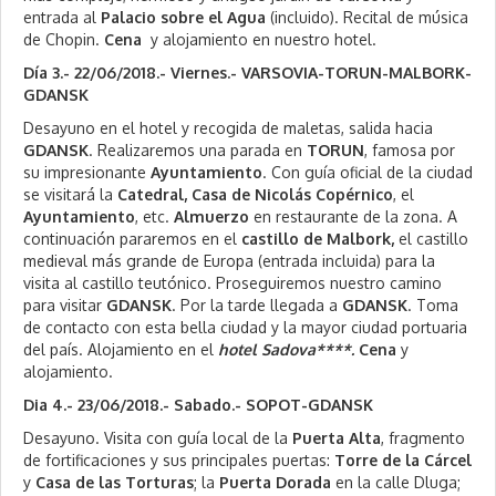
entrada al
Palacio sobre el Agua
(incluido). Recital de música
de Chopin.
Cena
y alojamiento en nuestro hotel.
Día 3.- 22/06/2018.- Viernes.- VARSOVIA-TORUN-MALBORK-
GDANSK
Desayuno en el hotel y recogida de maletas, salida hacia
GDANSK
. Realizaremos una parada en
TORUN
, famosa por
su impresionante
Ayuntamiento
. Con guía oficial de la ciudad
se visitará la
Catedral, Casa de Nicolás Copérnico
, el
Ayuntamiento
, etc.
Almuerzo
en restaurante de la zona. A
continuación pararemos en el
castillo de Malbork,
el castillo
medieval más grande de Europa (entrada incluida) para la
visita al castillo teutónico. Proseguiremos nuestro camino
para visitar
GDANSK
. Por la tarde llegada a
GDANSK
. Toma
de contacto con esta bella ciudad y la mayor ciudad portuaria
del país. Alojamiento en el
hotel Sadova****.
Cena
y
alojamiento.
Dia 4.- 23/06/2018.- Sabado.- SOPOT-GDANSK
Desayuno. Visita con guía local de la
Puerta Alta
, fragmento
de fortificaciones y sus principales puertas:
Torre de la Cárcel
y
Casa de las Torturas
; la
Puerta Dorada
en la calle Dluga;