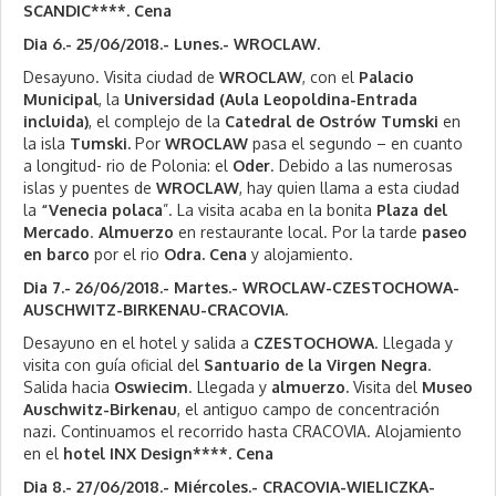
SCANDIC****.
Cena
Dia 6.- 25/06/2018.- Lunes.- WROCLAW.
Desayuno. Visita ciudad de
WROCLAW
, con el
Palacio
Municipal
, la
Universidad (Aula Leopoldina-Entrada
incluida)
, el complejo de la
Catedral de Ostrów Tumski
en
la isla
Tumski.
Por
WROCLAW
pasa el segundo – en cuanto
a longitud- rio de Polonia: el
Oder
. Debido a las numerosas
islas y puentes de
WROCLAW
, hay quien llama a esta ciudad
la
“Venecia polaca
”. La visita acaba en la bonita
Plaza del
Mercado
.
Almuerzo
en restaurante local. Por la tarde
paseo
en barco
por el rio
Odra.
Cena
y alojamiento.
Dia 7.- 26/06/2018.- Martes.- WROCLAW-CZESTOCHOWA-
AUSCHWITZ-BIRKENAU-CRACOVIA.
Desayuno en el hotel y salida a
CZESTOCHOWA
. Llegada y
visita con guía oficial del
Santuario de la Virgen Negra
.
Salida hacia
Oswiecim
. Llegada y
almuerzo.
Visita del
Museo
Auschwitz-Birkenau
, el antiguo campo de concentración
nazi. Continuamos el recorrido hasta CRACOVIA. Alojamiento
en el
hotel INX Design****.
Cena
Dia 8.- 27/06/2018.- Miércoles.- CRACOVIA-WIELICZKA-