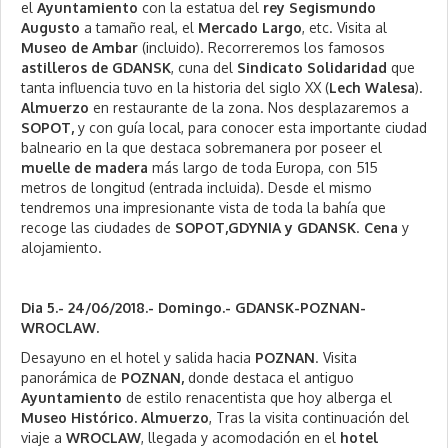
el
Ayuntamiento
con la estatua del
rey Segismundo
Augusto
a tamaño real, el
Mercado Largo
, etc. Visita al
Museo de Ambar
(incluido). Recorreremos los famosos
astilleros de GDANSK
, cuna del
Sindicato Solidaridad
que
tanta influencia tuvo en la historia del siglo XX (
Lech Walesa
).
Almuerzo
en restaurante de la zona. Nos desplazaremos a
SOPOT,
y con guía local, para conocer esta importante ciudad
balneario en la que destaca sobremanera por poseer el
muelle de madera
más largo de toda Europa, con 515
metros de longitud (entrada incluida). Desde el mismo
tendremos una impresionante vista de toda la bahía que
recoge las ciudades de
SOPOT,GDYNIA y GDANSK
.
Cena
y
alojamiento.
Dia 5.- 24/06/2018.- Domingo.- GDANSK-POZNAN-
WROCLAW.
Desayuno en el hotel y salida hacia
POZNAN
. Visita
panorámica de
POZNAN,
donde destaca el antiguo
Ayuntamiento
de estilo renacentista que hoy alberga el
Museo Histórico.
Almuerzo
, Tras la visita continuación del
viaje a
WROCLAW
, llegada y acomodación en el
hotel