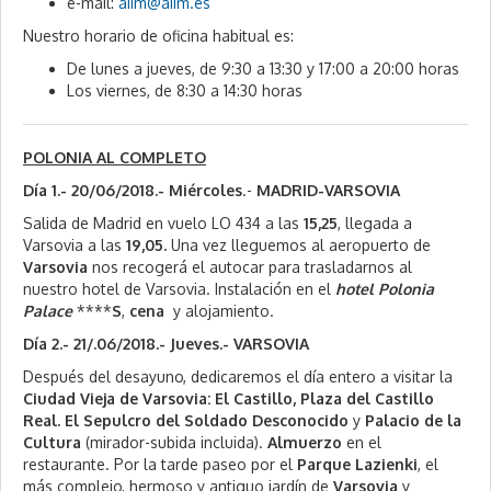
e-mail:
aiim@aiim.es
Nuestro horario de oficina habitual es:
De lunes a jueves, de
9:30 a 13:30 y 17:00 a 20:00 horas
Los viernes, de
8:30 a 14:30 horas
POLONIA AL COMPLETO
Día 1.- 20/06/2018.- Miércoles
.-
MADRID-VARSOVIA
Salida de Madrid en vuelo LO 434 a las
15,25
, llegada a
Varsovia a las
19,05.
Una vez lleguemos al aeropuerto de
Varsovia
nos recogerá el autocar para trasladarnos al
nuestro hotel de Varsovia. Instalación en el
hotel
Polonia
Palace
****
S
,
cena
y alojamiento.
Día 2.- 21/.06/2018.- Jueves.- VARSOVIA
Después del desayuno, dedicaremos el día entero a visitar la
Ciudad Vieja de Varsovia:
El Castillo, Plaza del Castillo
Real. El Sepulcro del Soldado Desconocido
y
Palacio de la
Cultura
(mirador-subida incluida).
Almuerzo
en el
restaurante. Por la tarde paseo por el
Parque Lazienki
, el
más complejo, hermoso y antiguo jardín de
Varsovia
y