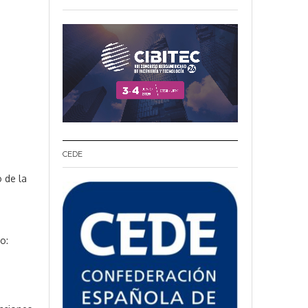
CEDE
 de la
o: