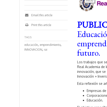
Email this article
PUBLI
Print this article
Educación
TAGS
emprendi
,
,
educación
emprendimiento
futuro.
,
INNOVACION
rai
Los trabajos que s
Real Academia de I
innovación, que se
Innovación + Invers
Esta reflexión se a
Empresas de 
Corporacion
Educación.