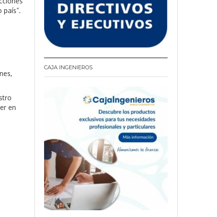
acciones
 país”.
n
CAJA INGENIEROS
nes,
stro
er en