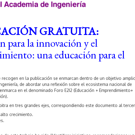
,
2
0
2
0
CACIÓN GRATUITA:
 para la innovación y el
miento: una educación para el
e recogen en la publicación se enmarcan dentro de un objetivo amplio
ngeniería, de abordar una reflexión sobre el ecosistema nacional de
 enmarca en el denominado Foro E2I2 (Educación + Emprendimiento+
ión).
rbitra en tres grandes ejes, correspondiendo este documento al tercer
alto crecimiento.
es.