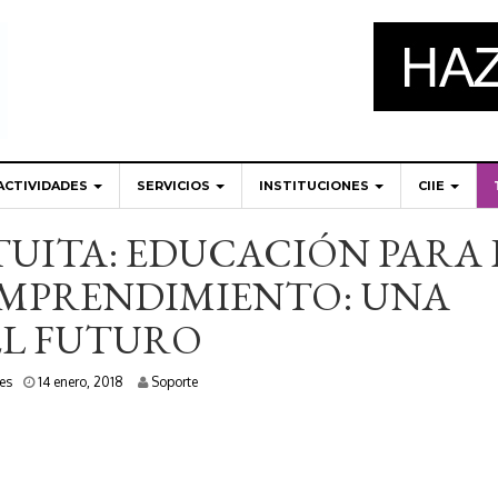
ACTIVIDADES
SERVICIOS
INSTITUCIONES
CIIE
UITA: EDUCACIÓN PARA 
EMPRENDIMIENTO: UNA
EL FUTURO
1
nes
14 enero, 2018
Soporte
0
e
n
e
r
o