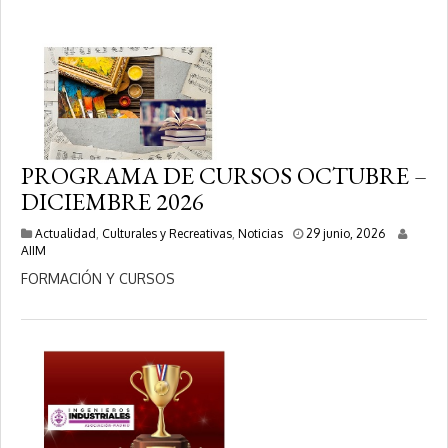
2
0
2
6
PROGRAMA DE CURSOS OCTUBRE –
DICIEMBRE 2026
2
Actualidad
,
Culturales y Recreativas
,
Noticias
29 junio, 2026
0
AIIM
j
FORMACIÓN Y CURSOS
u
l
i
o
,
2
0
2
6