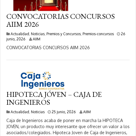
CONVOCATORIAS CONCURSOS
AIIM 2026
Actualidad
,
Noticias
,
Premios y Concursos
,
Premios-concursos
26
3
junio, 2026
AIIM
0
CONVOCATORIAS CONCURSOS AIIM 2026
j
u
n
i
o
,
2
0
2
HIPOTECA JÓVEN – CAJA DE
6
INGENIEROS
2
Actualidad
,
Noticias
25 junio, 2026
AIIM
5
Caja de Ingenieros acaba de poner en marcha la HIPOTECA
j
JOVEN, un producto muy interesante que ofrecer un valor a los
u
asociados/colegiados. Hipoteca Joven de Caja de Ingenieros,
n