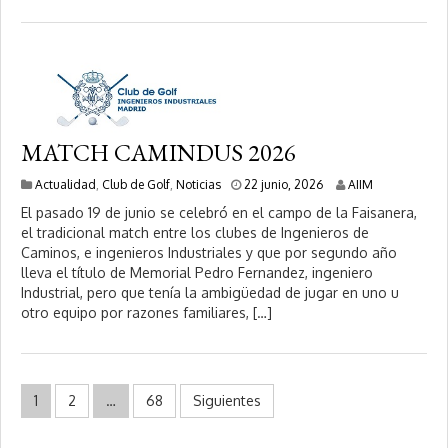
0
2
6
MATCH CAMINDUS 2026
2
Actualidad
,
Club de Golf
,
Noticias
22 junio, 2026
AIIM
2
El pasado 19 de junio se celebró en el campo de la Faisanera,
j
el tradicional match entre los clubes de Ingenieros de
u
Caminos, e ingenieros Industriales y que por segundo año
n
i
lleva el título de Memorial Pedro Fernandez, ingeniero
o
Industrial, pero que tenía la ambigüedad de jugar en uno u
,
otro equipo por razones familiares, […]
2
0
2
6
Paginación
1
2
…
68
Siguientes
de