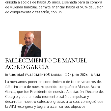
i
dirigida a socios de hasta 35 años. Diseñada para la compra
o
de vivienda habitual, permite financiar hasta el 90% del valor
,
de compraventa o tasación, con un […]
2
0
2
6
FALLECIMIENTO DE MANUEL
ACERO GARCÍA
2
Actualidad
,
FALLECIMIENTOS
,
Noticias
24 junio, 2026
AIIM
4
La mentamos poner en conocimiento de todos vosotros del
j
fallecimiento de nuestro querido compañero Manuel Acero
u
Garcia, que fue Presidente de nuestra Asociación, Decano del
n
i
Colegio y que en todo momento trató de impulsar y
o
desarrollar nuestro colectivo, gracias a lo cual consiguió que
,
la AIIM resurgiera y lograra alcanzar sus objetivos.
2