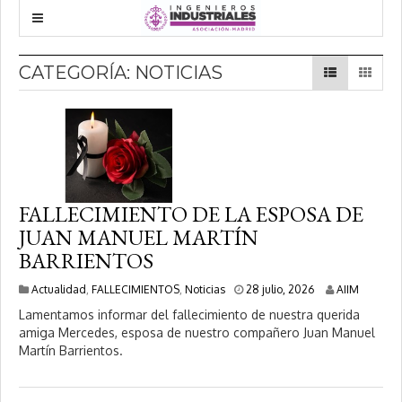
CATEGORÍA:
NOTICIAS
FALLECIMIENTO DE LA ESPOSA DE
JUAN MANUEL MARTÍN
BARRIENTOS
2
Actualidad
,
FALLECIMIENTOS
,
Noticias
28 julio, 2026
AIIM
8
Lamentamos informar del fallecimiento de nuestra querida
j
amiga Mercedes, esposa de nuestro compañero Juan Manuel
u
Martín Barrientos.
l
i
o
,