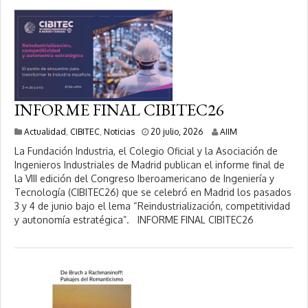
2
0
2
6
INFORME FINAL CIBITEC26
2
Actualidad
,
CIBITEC
,
Noticias
20 julio, 2026
AIIM
0
La Fundación Industria, el Colegio Oficial y la Asociación de
j
Ingenieros Industriales de Madrid publican el informe final de
u
la VIII edición del Congreso Iberoamericano de Ingeniería y
l
i
Tecnología (CIBITEC26) que se celebró en Madrid los pasados
o
3 y 4 de junio bajo el lema “Reindustrialización, competitividad
,
y autonomía estratégica”. INFORME FINAL CIBITEC26
2
0
2
6