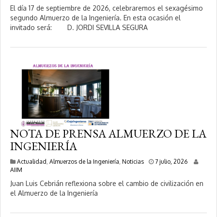
j
El día 17 de septiembre de 2026, celebraremos el sexagésimo
u
segundo Almuerzo de la Ingeniería. En esta ocasión el
l
invitado será: D. JORDI SEVILLA SEGURA
i
o
,
2
0
2
6
NOTA DE PRENSA ALMUERZO DE LA
INGENIERÍA
7
Actualidad
,
Almuerzos de la Ingeniería
,
Noticias
7 julio, 2026
j
AIIM
u
Juan Luis Cebrián reflexiona sobre el cambio de civilización en
l
el Almuerzo de la Ingeniería
i
o
,