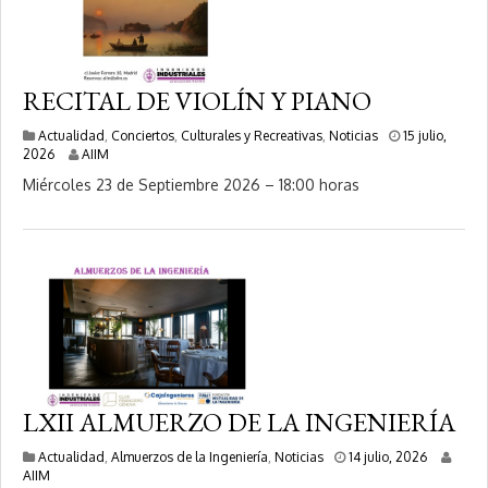
RECITAL DE VIOLÍN Y PIANO
Actualidad
,
Conciertos
,
Culturales y Recreativas
,
Noticias
15 julio,
1
2026
AIIM
5
Miércoles 23 de Septiembre 2026 – 18:00 horas
j
u
l
i
o
,
2
0
2
6
LXII ALMUERZO DE LA INGENIERÍA
1
Actualidad
,
Almuerzos de la Ingeniería
,
Noticias
14 julio, 2026
4
AIIM