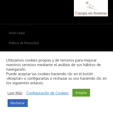
Aviso Legal
Política de Privacidad
Política de cookies
Utilizamos cookies propias y de terceros para mejorar
nuestros servicios mediante el análisis de sus hábitos de
navegación.
Puede aceptar las cookies haciendo clic en el botón
Copyright © 2026
Aiim
.
«Aceptar» o configurarlas o rechazar su uso haciendo clic en
los siguientes enlaces.
Leer Más
Configuración de Cookies
Aceptar
Rechazar