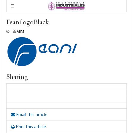
FeanilogoBlack
2
AIIM
2
m
a
y
o
,
2
0
Sharing
1
8
Email this article
Print this article