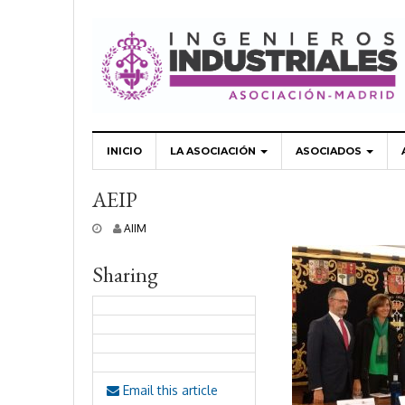
INICIO
LA ASOCIACIÓN
ASOCIADOS
AEIP
1
AIIM
2
j
Sharing
u
n
i
o
,
2
0
1
Email this article
8