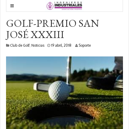
GOLF-PREMIO SAN
JOSÉ XXXIII
1
Club de Golf
,
Noticias
19 abril, 2018
Soporte
0
f
e
b
r
e
r
o
,
2
0
2
0