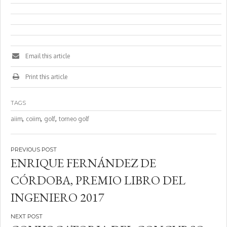
Email this article
Print this article
TAGS
,
,
,
aiim
coiim
golf
torneo golf
Navegación
ENRIQUE FERNÁNDEZ DE
de
CÓRDOBA, PREMIO LIBRO DEL
entradas
INGENIERO 2017