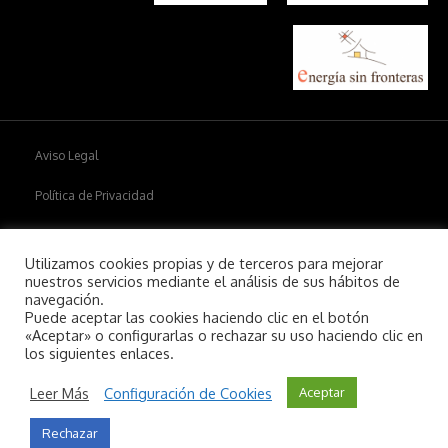
Aviso Legal
Política de Privacidad
Política de cookies
Utilizamos cookies propias y de terceros para mejorar
nuestros servicios mediante el análisis de sus hábitos de
navegación.
Puede aceptar las cookies haciendo clic en el botón
Copyright © 2026
Aiim
.
«Aceptar» o configurarlas o rechazar su uso haciendo clic en
los siguientes enlaces.
Leer Más
Configuración de Cookies
Aceptar
Rechazar