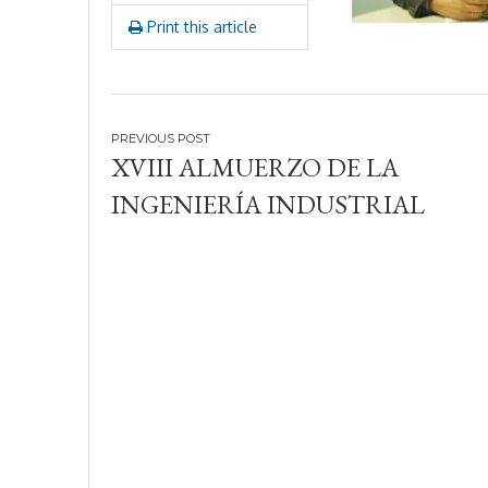
,
Print this article
2
0
1
7
Navegación
XVIII ALMUERZO DE LA
de
INGENIERÍA INDUSTRIAL
entradas