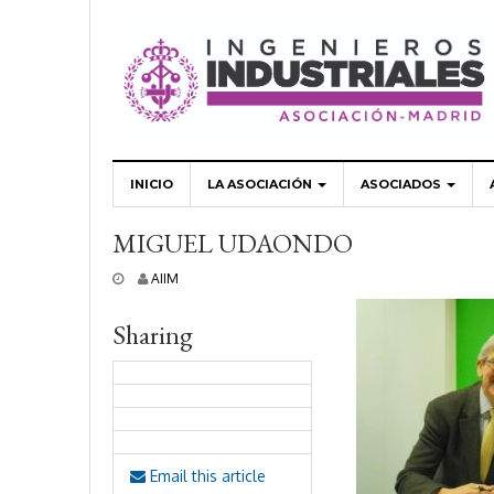
INICIO
LA ASOCIACIÓN
ASOCIADOS
MIGUEL UDAONDO
2
AIIM
5
s
Sharing
e
p
t
i
e
m
b
r
Email this article
e