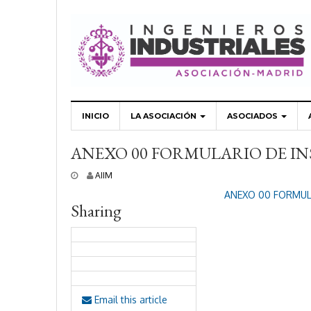
INICIO
LA ASOCIACIÓN
ASOCIADOS
ANEXO 00 FORMULARIO DE INSC
2
AIIM
6
ANEXO 00 FORMULA
a
Sharing
b
r
i
l
,
2
0
2
Email this article
2