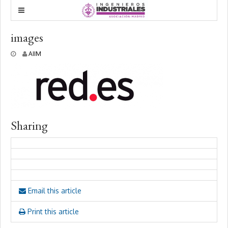
images
1
AIIM
2
f
e
b
r
e
r
Sharing
o
,
2
0
1
8
Email this article
Print this article