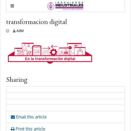
transformacion digital
1
AIIM
2
f
e
b
r
e
r
o
,
Sharing
2
0
1
8
Email this article
Print this article