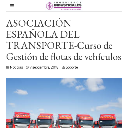
ASOCIACIÓN
ESPAÑOLA DEL
TRANSPORTE-Curso de
Gestión de flotas de vehículos
9
Noticias
9 septiembre, 2018
Soporte
e
n
e
r
o
,
2
0
2
0