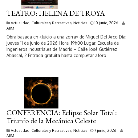
TEATRO: HELENA DE TROYA
1
Actualidad
,
Culturales y Recreativas
,
Noticias
10 junio, 2026
0
AIIM
j
Obra basada en «Juicio a una zorra» de Miguel Del Arco Día:
u
jueves 11 de junio de 2026 Hora: 19h00 Lugar: Escuela de
n
Ingenieros Industriales de Madrid – Calle José Gutiérrez
i
o
Abascal, 2 Entrada gratuita hasta completar aforo
,
2
0
2
6
CONFERENCIA: Eclipse Solar Total:
Triunfo de la Mecánica Celeste
1
Actualidad
,
Culturales y Recreativas
,
Noticias
7 junio, 2026
6
AIIM