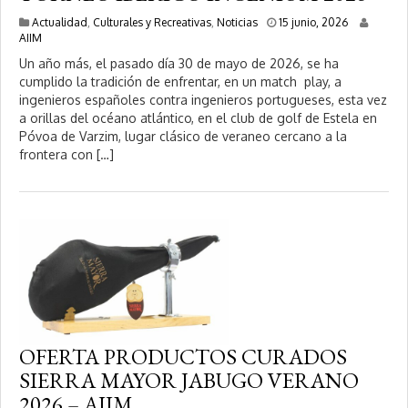
1
Actualidad
,
Culturales y Recreativas
,
Noticias
15 junio, 2026
5
AIIM
j
Un año más, el pasado día 30 de mayo de 2026, se ha
u
cumplido la tradición de enfrentar, en un match play, a
n
ingenieros españoles contra ingenieros portugueses, esta vez
i
o
a orillas del océano atlántico, en el club de golf de Estela en
,
Póvoa de Varzim, lugar clásico de veraneo cercano a la
2
frontera con […]
0
2
6
OFERTA PRODUCTOS CURADOS
SIERRA MAYOR JABUGO VERANO
2026 – AIIM