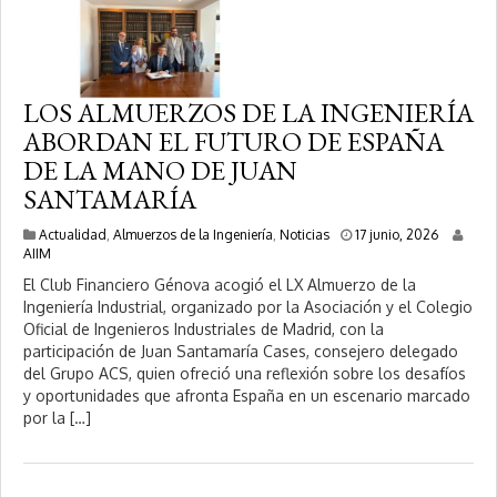
0
2
6
LOS ALMUERZOS DE LA INGENIERÍA
ABORDAN EL FUTURO DE ESPAÑA
DE LA MANO DE JUAN
SANTAMARÍA
1
Actualidad
,
Almuerzos de la Ingeniería
,
Noticias
17 junio, 2026
7
AIIM
j
El Club Financiero Génova acogió el LX Almuerzo de la
u
Ingeniería Industrial, organizado por la Asociación y el Colegio
n
Oficial de Ingenieros Industriales de Madrid, con la
i
o
participación de Juan Santamaría Cases, consejero delegado
,
del Grupo ACS, quien ofreció una reflexión sobre los desafíos
2
y oportunidades que afronta España en un escenario marcado
0
por la […]
2
6