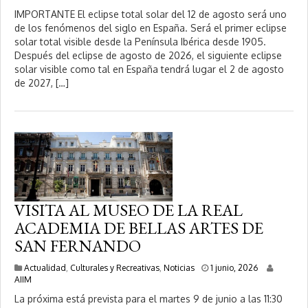
j
IMPORTANTE El eclipse total solar del 12 de agosto será uno
u
de los fenómenos del siglo en España. Será el primer eclipse
n
solar total visible desde la Península Ibérica desde 1905.
i
o
Después del eclipse de agosto de 2026, el siguiente eclipse
,
solar visible como tal en España tendrá lugar el 2 de agosto
2
de 2027, […]
0
2
6
VISITA AL MUSEO DE LA REAL
ACADEMIA DE BELLAS ARTES DE
SAN FERNANDO
1
Actualidad
,
Culturales y Recreativas
,
Noticias
1 junio, 2026
j
AIIM
u
La próxima está prevista para el martes 9 de junio a las 11:30
n