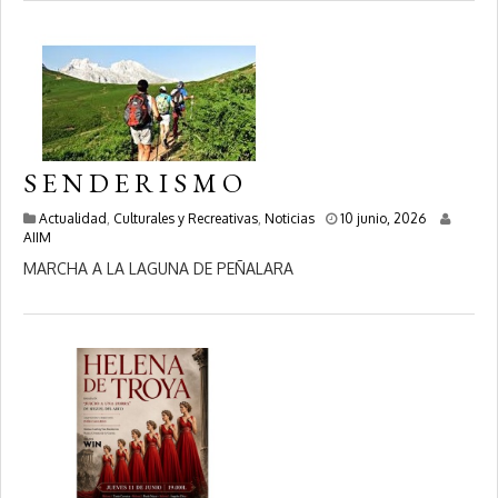
o
,
2
0
2
6
S E N D E R I S M O
1
Actualidad
,
Culturales y Recreativas
,
Noticias
10 junio, 2026
0
AIIM
j
MARCHA A LA LAGUNA DE PEÑALARA
u
n
i
o
,
2
0
2
6