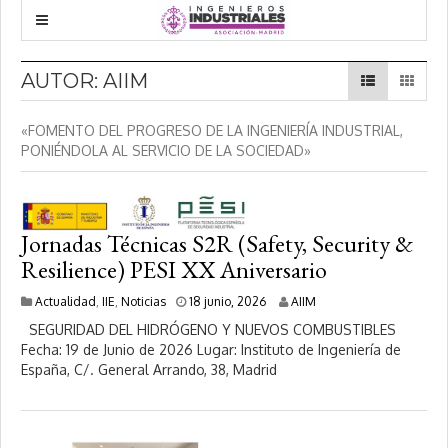
AUTOR:
AIIM
«FOMENTO DEL PROGRESO DE LA INGENIERÍA INDUSTRIAL,
PONIÉNDOLA AL SERVICIO DE LA SOCIEDAD»
Jornadas Técnicas S2R (Safety, Security &
Resilience) PESI XX Aniversario
1
Actualidad
,
IIE
,
Noticias
18 junio, 2026
AIIM
8
SEGURIDAD DEL HIDRÓGENO Y NUEVOS COMBUSTIBLES
j
Fecha: 19 de Junio de 2026 Lugar: Instituto de Ingeniería de
u
España, C/. General Arrando, 38, Madrid
n
i
o
,
2