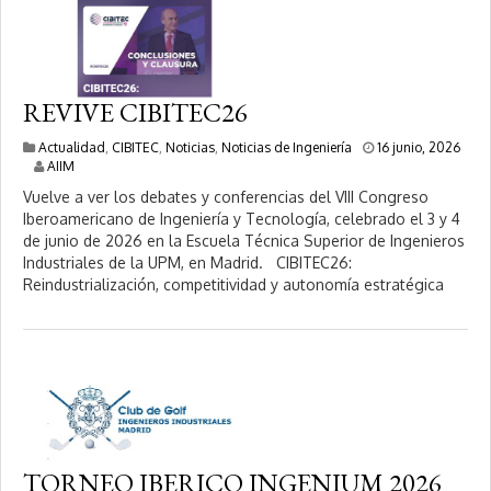
REVIVE CIBITEC26
Actualidad
,
CIBITEC
,
Noticias
,
Noticias de Ingeniería
16 junio, 2026
1
AIIM
6
Vuelve a ver los debates y conferencias del VIII Congreso
j
Iberoamericano de Ingeniería y Tecnología, celebrado el 3 y 4
u
n
de junio de 2026 en la Escuela Técnica Superior de Ingenieros
i
Industriales de la UPM, en Madrid. CIBITEC26:
o
Reindustrialización, competitividad y autonomía estratégica
,
2
0
2
6
TORNEO IBERICO INGENIUM 2026