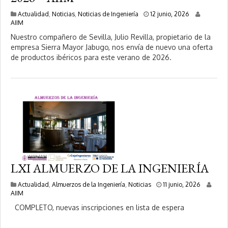
1
Actualidad
,
Noticias
,
Noticias de Ingeniería
12 junio, 2026
2
AIIM
j
Nuestro compañero de Sevilla, Julio Revilla, propietario de la
u
empresa Sierra Mayor Jabugo, nos envía de nuevo una oferta
n
de productos ibéricos para este verano de 2026.
i
o
,
2
0
2
6
LXI ALMUERZO DE LA INGENIERÍA
1
Actualidad
,
Almuerzos de la Ingeniería
,
Noticias
11 junio, 2026
6
AIIM
j
COMPLETO, nuevas inscripciones en lista de espera
u
n
i