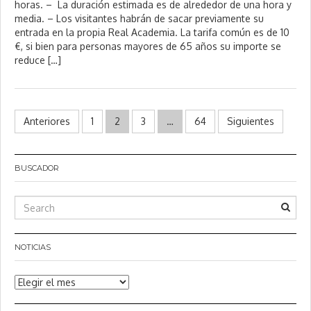
horas. – La duración estimada es de alrededor de una hora y
i
media. – Los visitantes habrán de sacar previamente su
o
,
entrada en la propia Real Academia. La tarifa común es de 10
2
€, si bien para personas mayores de 65 años su importe se
0
reduce […]
2
6
Paginación
Anteriores
1
2
3
…
64
Siguientes
de
entradas
BUSCADOR
NOTICIAS
Noticias