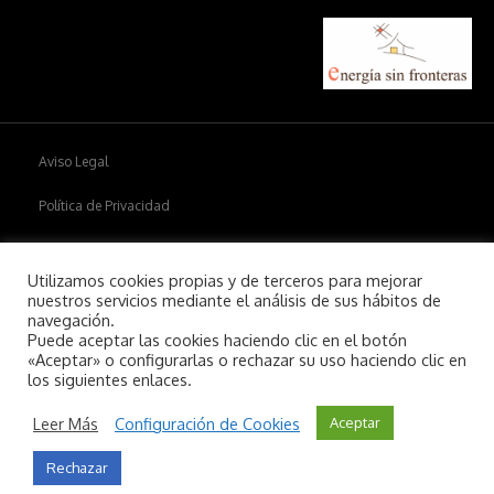
Aviso Legal
Política de Privacidad
Política de cookies
Utilizamos cookies propias y de terceros para mejorar
nuestros servicios mediante el análisis de sus hábitos de
navegación.
Puede aceptar las cookies haciendo clic en el botón
Copyright © 2026
Aiim
.
«Aceptar» o configurarlas o rechazar su uso haciendo clic en
los siguientes enlaces.
Leer Más
Configuración de Cookies
Aceptar
Rechazar