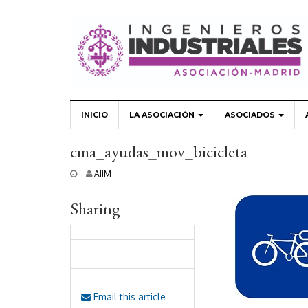
INICIO
LA ASOCIACIÓN
ASOCIADOS
cma_ayudas_mov_bicicleta
2
AIIM
8
o
Sharing
c
t
u
b
r
e
,
2
Email this article
0