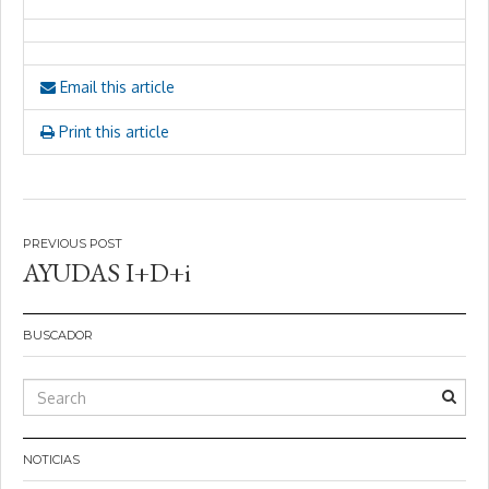
Email this article
Print this article
Navegación
AYUDAS I+D+i
de
entradas
BUSCADOR
NOTICIAS