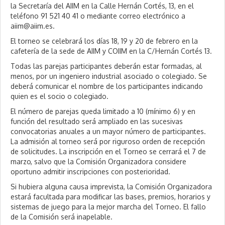
la Secretaría del AIIM en la Calle Hernán Cortés, 13, en el
0
2
teléfono 91 521 40 41 o mediante correo electrónico a
0
aiim@aiim.es.
El torneo se celebrará los días 18, 19 y 20 de febrero en la
cafetería de la sede de AIIM y COIIM en la C/Hernán Cortés 13.
Todas las parejas participantes deberán estar formadas, al
menos, por un ingeniero industrial asociado o colegiado. Se
deberá comunicar el nombre de los participantes indicando
quien es el socio o colegiado.
El número de parejas queda limitado a 10 (mínimo 6) y en
función del resultado será ampliado en las sucesivas
convocatorias anuales a un mayor número de participantes.
La admisión al torneo será por riguroso orden de recepción
de solicitudes. La inscripción en el Torneo se cerrará el 7 de
marzo, salvo que la Comisión Organizadora considere
oportuno admitir inscripciones con posterioridad.
Si hubiera alguna causa imprevista, la Comisión Organizadora
estará facultada para modificar las bases, premios, horarios y
sistemas de juego para la mejor marcha del Torneo. El fallo
de la Comisión será inapelable.