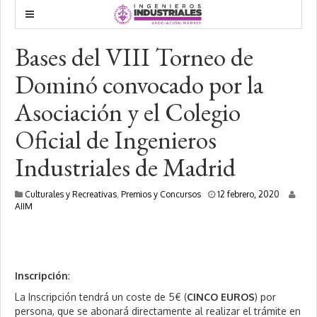
Bases del VIII Torneo de
Dominó convocado por la
Asociación y el Colegio
Oficial de Ingenieros
Industriales de Madrid
2
Culturales y Recreativas
,
Premios y Concursos
12 febrero, 2020
0
AIIM
f
e
b
r
e
Inscripción
:
r
o
La Inscripción tendrá un coste de 5€ (
CINCO EUROS
) por
,
persona, que se abonará directamente al realizar el trámite en
2