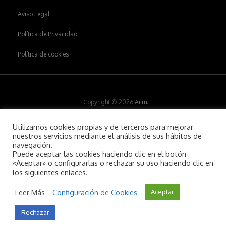
Aviso Legal
Política de Privacidad
Política de cookies
Copyright © 2026
Aiim
.
Utilizamos cookies propias y de terceros para mejorar
nuestros servicios mediante el análisis de sus hábitos de
navegación.
Puede aceptar las cookies haciendo clic en el botón
«Aceptar» o configurarlas o rechazar su uso haciendo clic en
los siguientes enlaces.
Leer Más
Configuración de Cookies
Aceptar
Rechazar