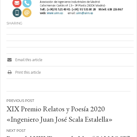
SHARING
Email this article
Print this article
Navegación
XIX Premio Relatos y Poesía 2020
de
«Ingeniero Juan José Scala Estalella»
entradas