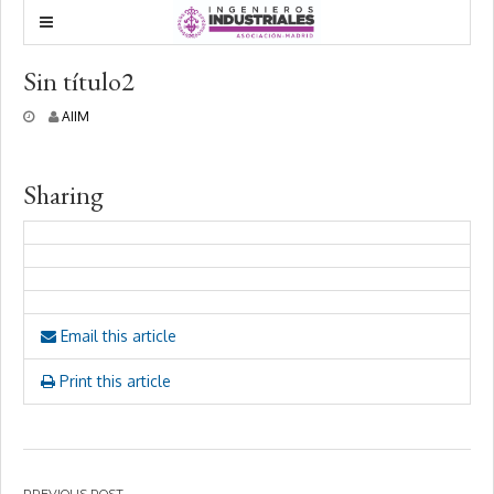
Sin título2
5
AIIM
m
a
r
Sharing
z
o
,
2
0
1
8
Email this article
Print this article