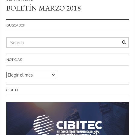
Navegación
BOLETÍN MARZO 2018
de
entradas
BUSCADOR
NOTICIAS
Noticias
CIBITEC