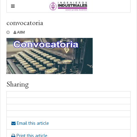
convocatoria
1
AIIM
0
m
a
y
o
,
2
0
1
Sharing
8
Email this article
Print this article