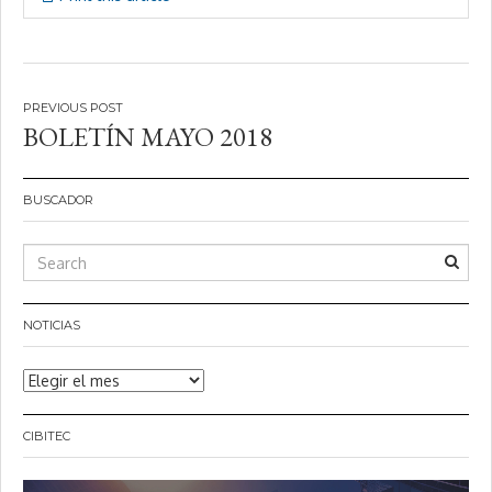
Navegación
BOLETÍN MAYO 2018
de
entradas
BUSCADOR
NOTICIAS
Noticias
CIBITEC