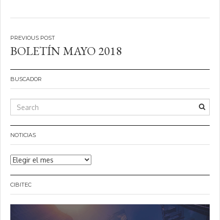
Navegación
BOLETÍN MAYO 2018
de
entradas
BUSCADOR
NOTICIAS
Noticias
CIBITEC