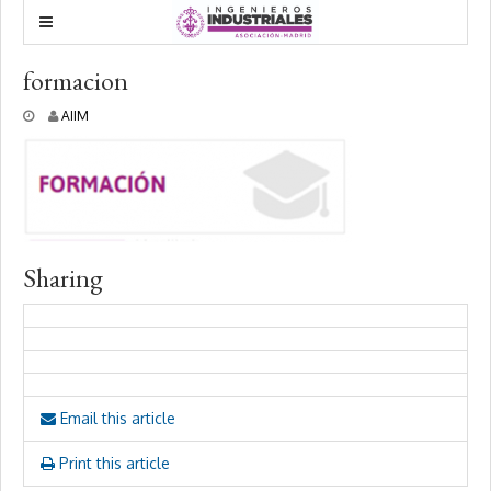
formacion
1
AIIM
0
m
a
y
o
,
2
0
Sharing
1
8
Email this article
Print this article