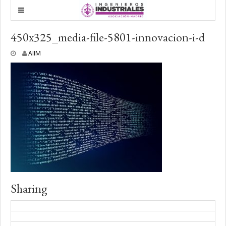
450x325_media-file-5801-innovacion-i-d
2
AIIM
6
m
a
y
o
,
2
0
2
0
Sharing