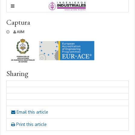
Captura
1
AIIM
4
e
n
e
r
o
,
Sharing
2
0
2
6
Email this article
Print this article