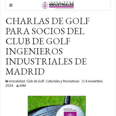
CHARLAS DE GOLF
PARA SOCIOS DEL
CLUB DE GOLF
INGENIEROS
INDUSTRIALES DE
MADRID
Actualidad
,
Club de Golf
,
Culturales y Recreativas
4 noviembre,
4
2024
AIIM
n
o
v
i
e
m