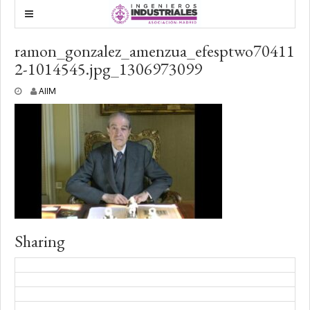
ramon_gonzalez_amenzua_efesptwo70411
2-1014545.jpg_1306973099
1
AIIM
o
c
t
u
b
r
e
,
2
0
2
1
Sharing