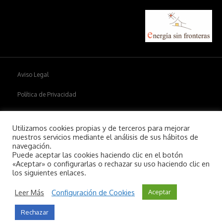
Aviso Legal
Política de Privacidad
Política de cookies
Utilizamos cookies propias y de terceros para mejorar
nuestros servicios mediante el análisis de sus hábitos de
navegación.
Puede aceptar las cookies haciendo clic en el botón
Copyright © 2026
Aiim
.
«Aceptar» o configurarlas o rechazar su uso haciendo clic en
los siguientes enlaces.
Leer Más
Configuración de Cookies
Aceptar
Rechazar