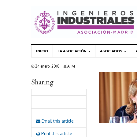
INICIO
LA ASOCIACIÓN
ASOCIADOS
2
24 enero, 2018
AIIM
4
e
Sharing
n
e
r
o
,
2
0
1
Email this article
8
Print this article