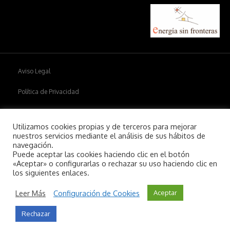
Aviso Legal
Política de Privacidad
Política de cookies
Utilizamos cookies propias y de terceros para mejorar
nuestros servicios mediante el análisis de sus hábitos de
navegación.
Puede aceptar las cookies haciendo clic en el botón
Copyright © 2026
Aiim
.
«Aceptar» o configurarlas o rechazar su uso haciendo clic en
los siguientes enlaces.
Leer Más
Configuración de Cookies
Aceptar
Rechazar