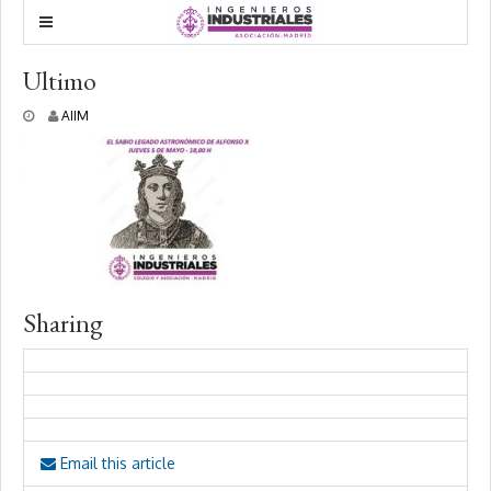
Ultimo
2
AIIM
3
m
a
r
z
o
,
2
0
2
Sharing
2
Email this article