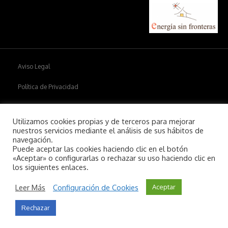
Aviso Legal
Política de Privacidad
Política de cookies
Utilizamos cookies propias y de terceros para mejorar
nuestros servicios mediante el análisis de sus hábitos de
navegación.
Puede aceptar las cookies haciendo clic en el botón
Copyright © 2026
Aiim
.
«Aceptar» o configurarlas o rechazar su uso haciendo clic en
los siguientes enlaces.
Leer Más
Configuración de Cookies
Aceptar
Rechazar