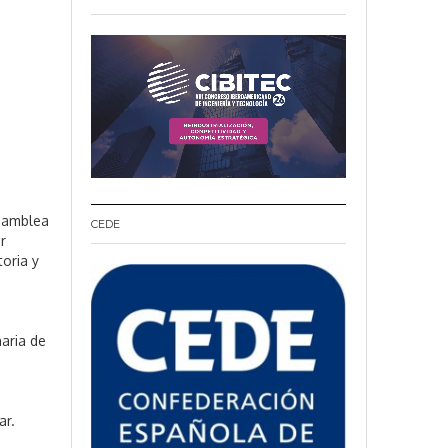
Asamblea
CEDE
r
oria y
naria de
ar.