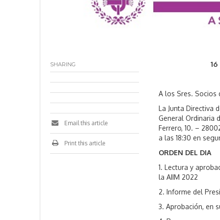
r
e
,
2
0
2
3
16
SHARING
A los Sres. Socios 
La Junta Directiva 
General Ordinaria d
Email this article
Ferrero, 10. – 280
a las 18:30 en segu
Print this article
ORDEN DEL DIA
1. Lectura y aproba
la AIIM 2022
2. Informe del Pres
3. Aprobación, en s