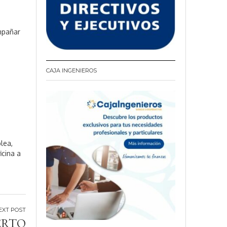
mpañar
CAJA INGENIEROS
lea,
icina a
ERTO