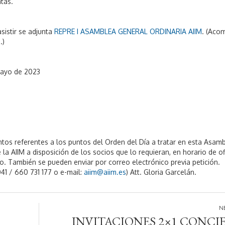
tas.
sistir se adjunta
REPRE I ASAMBLEA GENERAL ORDINARIA AIIM
. (Aco
.)
mayo de 2023
os referentes a los puntos del Orden del Día a tratar en esta Asamb
 la AIIM a disposición de los socios que lo requieran, en horario de of
yo. También se pueden enviar por correo electrónico previa petición.
41 / 660 731 177 o e-mail:
aiim@aiim.es
) Att. Gloria Garcelán.
INVITACIONES 2×1 CONCI