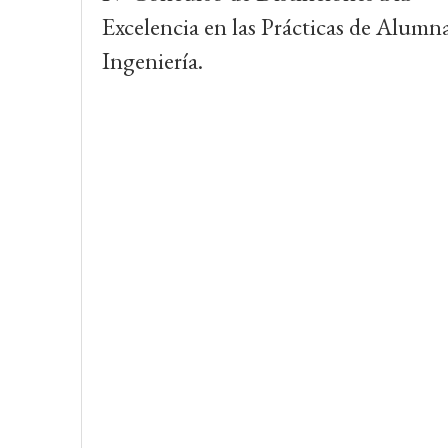
de
Excelencia en las Prácticas de Alumn
entradas
Ingeniería.