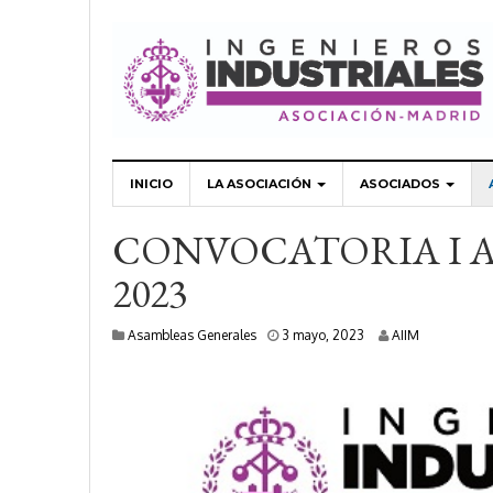
INICIO
LA ASOCIACIÓN
ASOCIADOS
CONVOCATORIA I 
2023
7
Asambleas Generales
3 mayo, 2023
AIIM
s
e
p
t
i
e
m
b