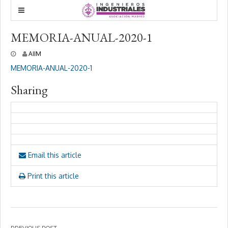
MEMORIA-ANUAL-2020-1
2
AIIM
d
MEMORIA-ANUAL-2020-1
i
c
Sharing
i
e
m
b
r
e
,
2
Email this article
0
2
0
Print this article