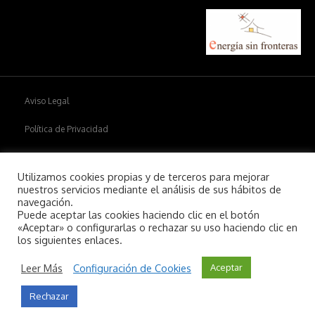
Aviso Legal
Política de Privacidad
Política de cookies
Utilizamos cookies propias y de terceros para mejorar
nuestros servicios mediante el análisis de sus hábitos de
navegación.
Puede aceptar las cookies haciendo clic en el botón
Copyright © 2026
Aiim
.
«Aceptar» o configurarlas o rechazar su uso haciendo clic en
los siguientes enlaces.
Leer Más
Configuración de Cookies
Aceptar
Rechazar