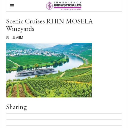
Scenic Cruises RHIN MOSELA
Wineyards
1
AIIM
7
f
e
b
r
e
r
o
,
2
0
2
0
Sharing