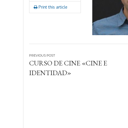
2
Print this article
0
1
9
Navegación
CURSO DE CINE «CINE E
de
IDENTIDAD»
entradas