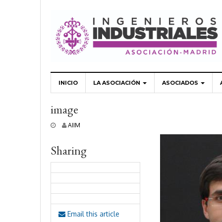
INICIO
LA ASOCIACIÓN
ASOCIADOS
image
2
AIIM
7
n
Sharing
o
v
i
e
m
b
r
e
Email this article
,