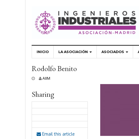
INICIO
LA ASOCIACIÓN
ASOCIADOS
Rodolfo Benito
2
AIIM
2
o
Sharing
c
t
u
b
r
e
,
2
Email this article
0