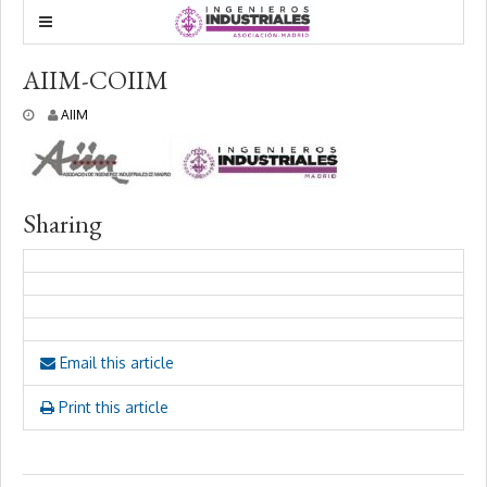
AIIM-COIIM
1
AIIM
1
m
a
r
z
Sharing
o
,
2
0
2
1
Email this article
Print this article