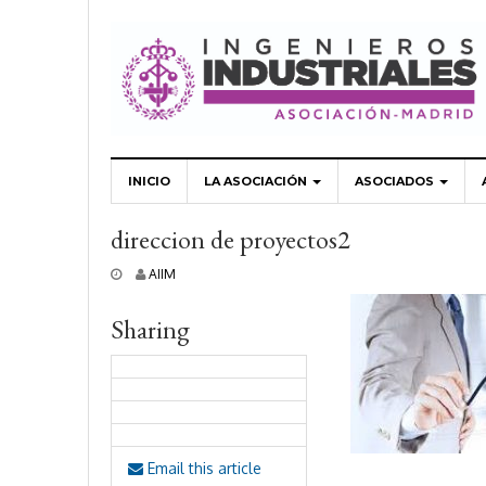
INICIO
LA ASOCIACIÓN
ASOCIADOS
direccion de proyectos2
5
AIIM
j
u
Sharing
l
i
o
,
2
0
1
8
Email this article