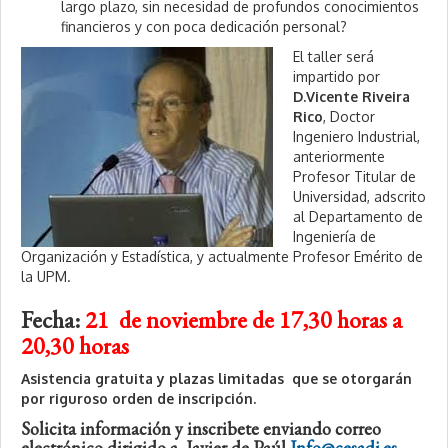
largo plazo, sin necesidad de profundos conocimientos
financieros y con poca dedicación personal?
El taller será
impartido por
D.Vicente Riveira
Rico
, Doctor
Ingeniero Industrial,
anteriormente
Profesor Titular de
Universidad, adscrito
al Departamento de
Ingeniería de
Organización y Estadística, y actualmente Profesor Emérito de
la UPM.
Fecha:
21 de noviembre de 17,30 horas a
20,30 horas
Asistencia gratuita y plazas limitadas que se otorgarán
por riguroso orden de inscripción.
Solicita información y inscribete enviando correo
electrónico dirigido a Javier de Paúl
Info@cesadi.es