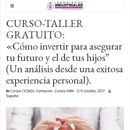
CURSO-TALLER
GRATUITO:
«Cómo invertir para asegurar
tu futuro y el de tus hijos”
(Un análisis desde una exitosa
experiencia personal).
1
Cursos CESADI
,
Formacion -Cursos AIIM
11 octubre, 2017
0
Soporte
e
n
e
r
o
,