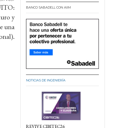
ITO:
BANCO SABADELL CON AIIM
turo y
de una
onal).
NOTICIAS DE INGENIERÍA
REVIVE CIBITEC26