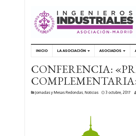
INICIO
LA ASOCIACIÓN
ASOCIADOS
CONFERENCIA: «PR
COMPLEMENTARIA
1
Jornadas y Mesas Redondas
,
Noticias
3 octubre, 2017
0
e
n
e
r
o
,
2