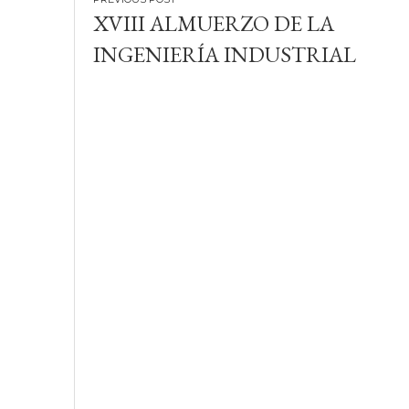
Navegación
XVIII ALMUERZO DE LA
de
INGENIERÍA INDUSTRIAL
entradas