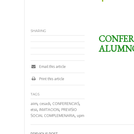
SHARING
CONFER
ALUMNO
Email this article
Print this article
TAGS
,
,
,
aiim
cesadi
CONFERENCIAS
,
,
etsii
INVITACION
PREVISIO
,
SOCIAL COMPLEMENARIA
upm