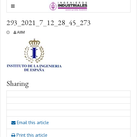
293_2021_7_12_28_45_273
1
AIIM
3
j
u
l
i
o
,
2
0
Sharing
2
1
Email this article
Print this article