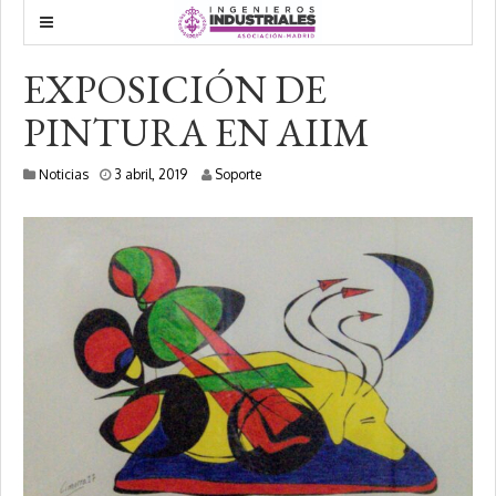
EXPOSICIÓN DE
PINTURA EN AIIM
9
Noticias
3 abril, 2019
Soporte
e
n
e
r
o
,
2
0
2
0