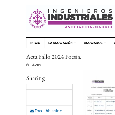
INICIO
LA ASOCIACIÓN
ASOCIADOS
Acta Fallo 2024 Poesía.
2
AIIM
1
o
Sharing
c
t
u
b
r
e
,
2
Email this article
0