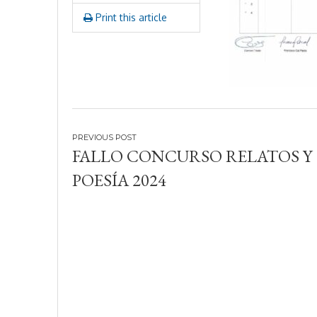
2
Print this article
4
Navegación
FALLO CONCURSO RELATOS Y
de
POESÍA 2024
entradas