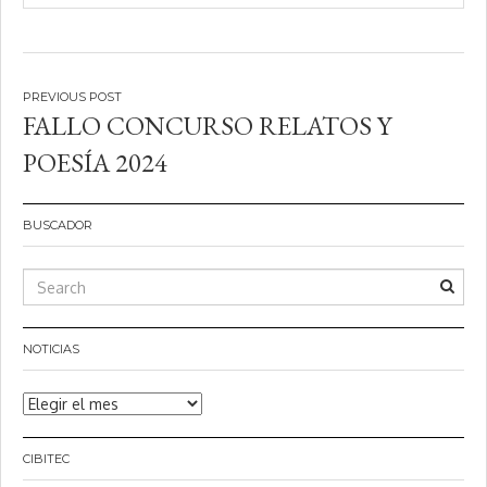
Navegación
FALLO CONCURSO RELATOS Y
de
POESÍA 2024
entradas
BUSCADOR
NOTICIAS
Noticias
CIBITEC