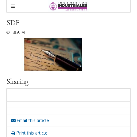
SDF
2
AIIM
1
o
c
t
u
b
r
e
Sharing
,
2
0
2
4
Email this article
Print this article